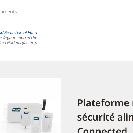
aliments
nd Reduction of Food
e Organization of the
ted Nations (fao.org)
Plateforme
sécurité al
Connected