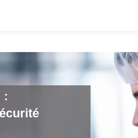
 :
écurité