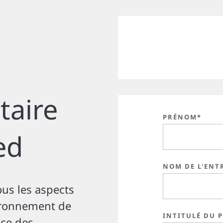
taire
PRÉNOM*
ed
NOM DE L'ENT
us les aspects
vironnement de
INTITULÉ DU 
nce des