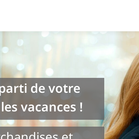
 parti de votre
les vacances !
chandises et