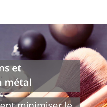
ns et
n métal
nt minimiser le