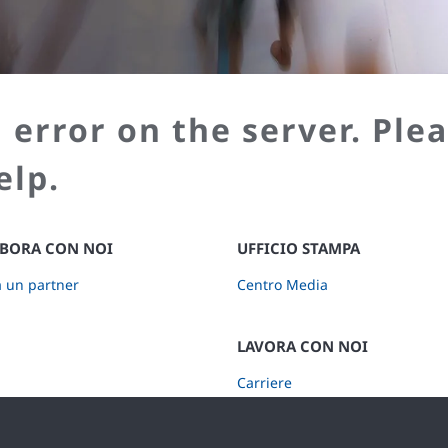
 error on the server. Plea
elp.
BORA CON NOI
UFFICIO STAMPA
a un partner
Centro Media
LAVORA CON NOI
Carriere
Iscriviti a Retail Insights