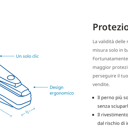
Protezio
La validità dell
misura solo in b
Un solo clic
Fortunatamente,
maggior protezi
perseguire il tu
vendite.
Design
ergonomico
Il perno più s
senza sciupar
Il rivestimen
dal rischio di 