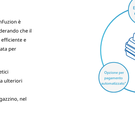
E
InFuzion è
iderando che il
efficiente e
eata per
tici
Opzione per
pagamento
a ulteriori
automatizzato*
gazzino, nel