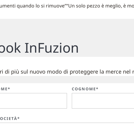
dumenti quando lo si rimuove”
“Un solo pezzo è meglio, è mo
book InFuzion
i di più sul nuovo modo di proteggere la merce nel r
OME*
COGNOME*
SOCIETÀ*