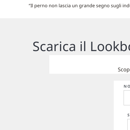
“Il perno non lascia un grande segno sugli in
Scarica il Look
Scopr
N