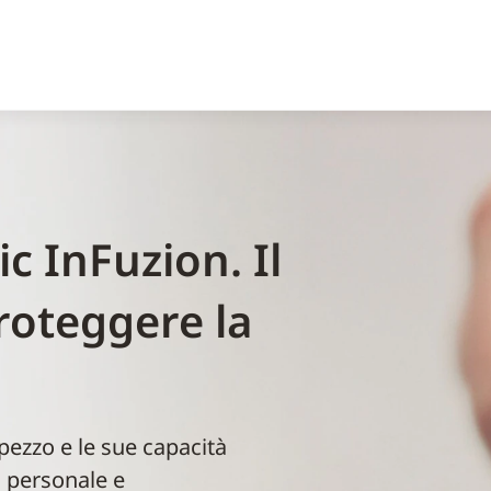
c InFuzion. Il
oteggere la
pezzo e le sue capacità
l personale e