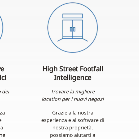
ve
High Street Footfall
ci
Intelligence
 dei
Trovare la migliore
location per i nuovi negozi
nza
Grazie alla nostra
e
esperienza e al software di
na
nostra proprietà,
one
possiamo aiutarti a