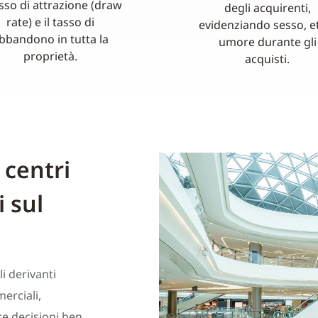
asso di attrazione (draw
degli acquirenti,
rate) e il tasso di
evidenziando sesso, e
bbandono in tutta la
umore durante gli
proprietà.
acquisti.
 centri
 sul
i derivanti
merciali,
re decisioni ben