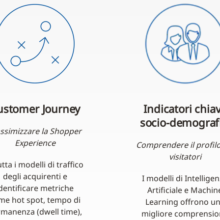
ustomer Journey
Indicatori chia
socio-demografi
ssimizzare la Shopper
Experience
Comprendere il profilo
visitatori
tta i modelli di traffico
degli acquirenti e
I modelli di Intellige
dentificare metriche
Artificiale e Machin
me hot spot, tempo di
Learning offrono u
manenza (dwell time),
migliore comprensi