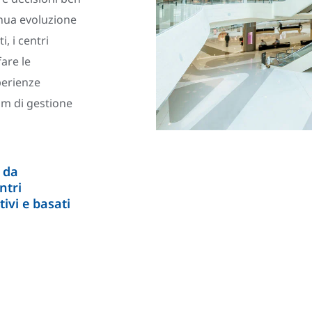
inua evoluzione
i, i centri
are le
sperienze
eam di gestione
i da
ntri
tivi e basati