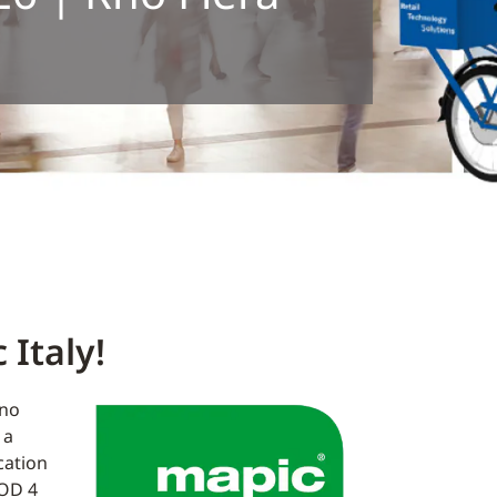
 Italy!
ano
 a
cation
POD 4