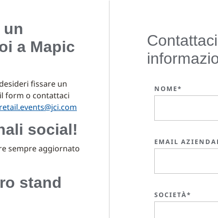
a un
Contattaci
oi a Mapic
informazio
desideri fissare un
NOME*
il form o contattaci
etail.events@jci.com
ali social!
EMAIL AZIENDA
re sempre aggiornato
tro stand
SOCIETÀ*