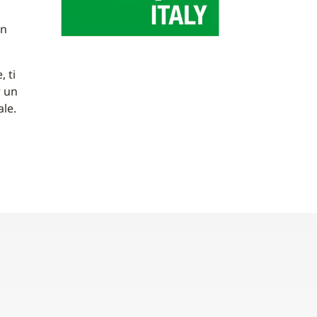
a
on
, ti
r un
le.