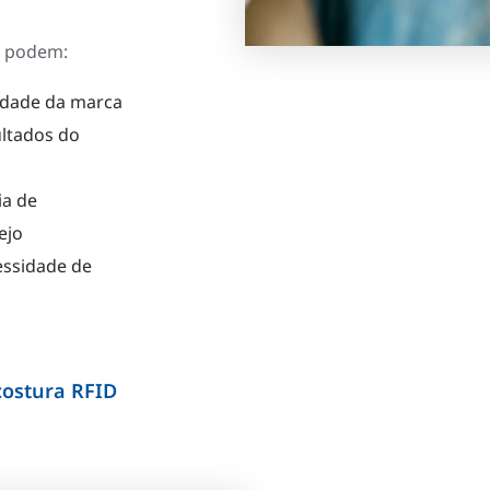
s podem:
idade da marca
ultados do
ia de
ejo
essidade de
 costura RFID