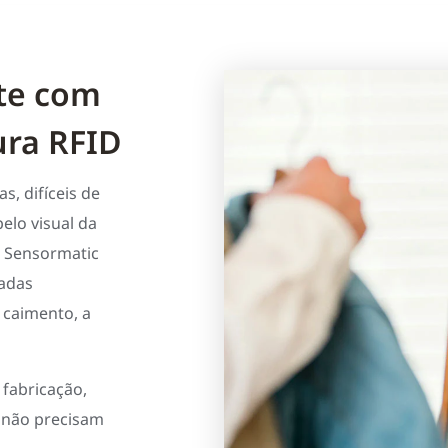
nte com
ura RFID
, difíceis de
elo visual da
a Sensormatic
radas
 caimento, a
 fabricação,
 não precisam