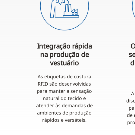
Integração rápida
O
na produção de
s
vestuário
d
As etiquetas de costura
RFID são desenvolvidas
para manter a sensação
A
natural do tecido e
dis
atender às demandas de
pa
ambientes de produção
de 
rápidos e versáteis.
pro