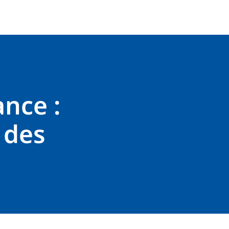
nce :
t des