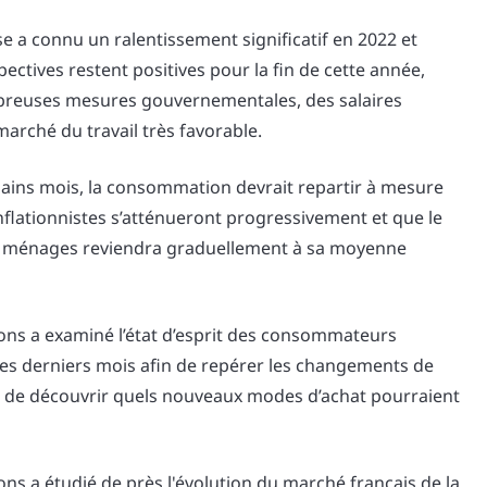
e a connu un ralentissement significatif en 2022 et
pectives restent positives pour la fin de cette année,
breuses mesures gouvernementales, des salaires
arché du travail très favorable.
ains mois, la consommation devrait repartir à mesure
nflationnistes s’atténueront progressivement et que le
s ménages reviendra graduellement à sa moyenne
ons a examiné l’état d’esprit des consommateurs
des derniers mois afin de repérer les changements de
 de découvrir quels nouveaux modes d’achat pourraient
ns a étudié de près l'évolution du marché français de la