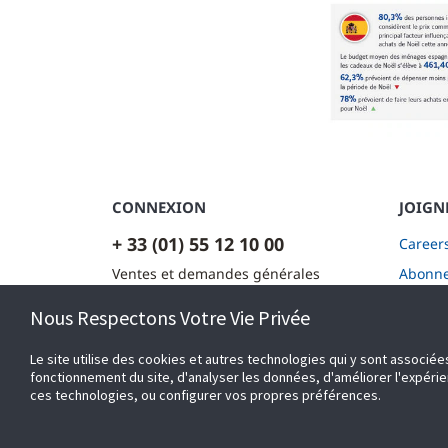
CONNEXION
JOIGN
+ 33 (01) 55 12 10 00
Career
Ventes et demandes générales
Abonnez
Insight
Nous contacter
Nous Respectons Votre Vie Privée
Le site utilise des cookies et autres technologies qui y sont associé
fonctionnement du site, d'analyser les données, d'améliorer l'expérience
ces technologies, ou configurer vos propres préférences.