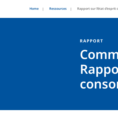
Home
Ressources
Rapport sur l’état d’espr
RAPPORT
Commer
Rappor
cons