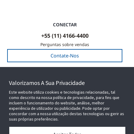
CONECTAR
+55 (11) 4166-4400
Perguntas sobre vendas
Contate-Nos
Valorizamos A Sua Privacidade
SEJA NOSSO PARCEIRO
Este website utiliza cookies e tecnologias relacionadas, tal
como descrito na nossa política de privacidade, para fins que
incluem o funcionamento do website, análise, melhor
experiência de utilizador ou publicidade. Pode optar por
concordar com a nossa utilização destas tecnologias ou gerir as
suas próprias preferências.