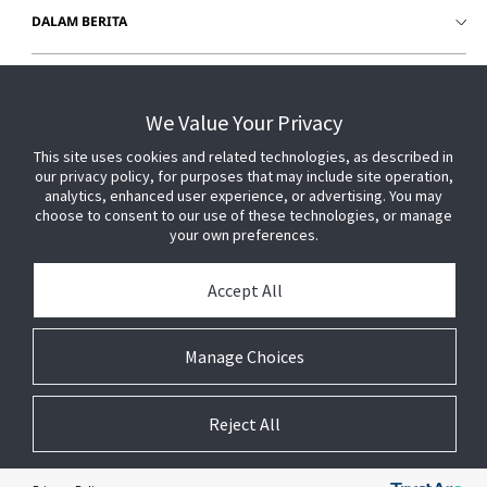
DALAM BERITA
DAPATKAN BANTUAN
We Value Your Privacy
This site uses cookies and related technologies, as described in
our privacy policy, for purposes that may include site operation,
analytics, enhanced user experience, or advertising. You may
choose to consent to our use of these technologies, or manage
your own preferences.
Accept All
Manage Choices
Reject All
© 2026 Johnson Controls. Semua Hak Dilindungi Undang-Undang.
Hukum
Pengaturan Privasi
Cookie Preferences