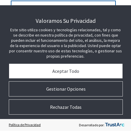
Contacte con nosotros
Valoramos Su Privacidad
Este sitio utiliza cookies y tecnologías relacionadas, tal y como
SEA NUESTRO SOCIO
se describe en nuestra política de privacidad, con fines que
pueden incluir el funcionamiento del sitio, el análisis, la mejora
de la experiencia del usuario o la publicidad. Usted puede optar
por consentir nuestro uso de estas tecnologías, o gestionar sus
ÚNETE A NOSOTROS
propias preferencias.
Aceptar Todo
Gestionar Opciones
Rechazar Todas
Política de Privacidad
Desarrollado por: