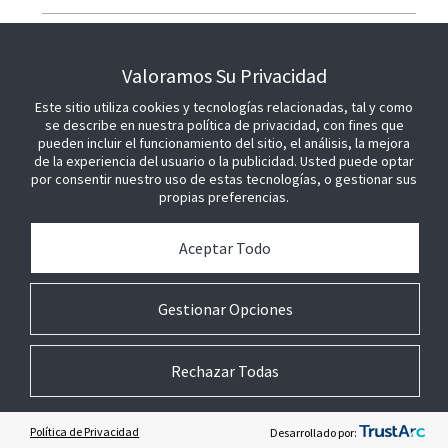
ÚNETE A NOSOTROS
Valoramos Su Privacidad
Este sitio utiliza cookies y tecnologías relacionadas, tal y como
se describe en nuestra política de privacidad, con fines que
pueden incluir el funcionamiento del sitio, el análisis, la mejora
de la experiencia del usuario o la publicidad. Usted puede optar
por consentir nuestro uso de estas tecnologías, o gestionar sus
propias preferencias.
Aceptar Todo
Gestionar Opciones
Rechazar Todas
© 2026 Johnson Controls. Todos los derechos reservados.
Legal
Ajustes de
Términos
Preferencias
privacidad
técnicos
sobre cookies
Política de Privacidad
Desarrollado por: