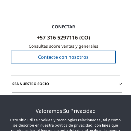
CONECTAR
+57 316 5297116 (CO)
Consultas sobre ventas y generales
Contacte con nosotros
SEA NUESTRO SOCIO
ÚNETE A NOSOTROS
Valoramos Su Privacidad
Este sitio utiliza cookies y tecnologías relacionadas, tal y como
se describe en nuestra política de privacidad, con fines que
pueden incluir el funcionamiento del sitio, el análisis, la mejora