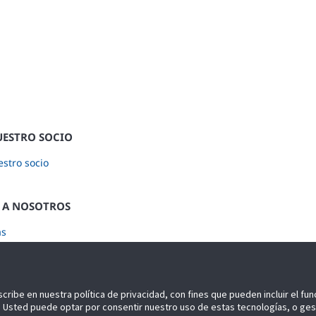
UESTRO SOCIO
stro socio
 A NOSOTROS
as
ase a nuestro Newsletter
scribe en nuestra política de privacidad, con fines que pueden incluir el fu
idad. Usted puede optar por consentir nuestro uso de estas tecnologías, o ge