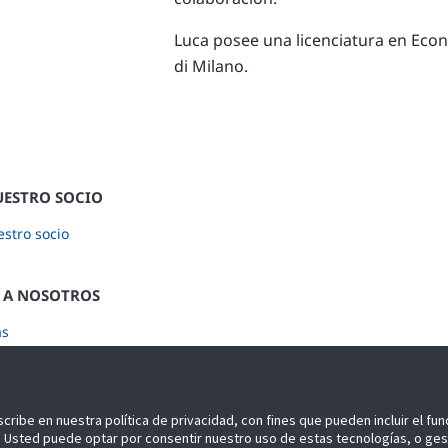
Luca posee una licenciatura en Econ
di Milano.
UESTRO SOCIO
stro socio
 A NOSOTROS
as
ase a nuestro Newsletter
scribe en nuestra política de privacidad, con fines que pueden incluir el fu
idad. Usted puede optar por consentir nuestro uso de estas tecnologías, o ge