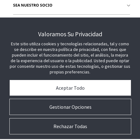
SEA NUESTRO SOCIO
ÚNETE A NOSOTROS
Valoramos Su Privacidad
Este sitio utiliza cookies y tecnologías relacionadas, tal y como
se describe en nuestra política de privacidad, con fines que
pueden incluir el funcionamiento del sitio, el análisis, la mejora
de la experiencia del usuario o la publicidad. Usted puede optar
por consentir nuestro uso de estas tecnologías, o gestionar sus
propias preferencias.
Aceptar Todo
Gestionar Opciones
Rechazar Todas
© 2026 Johnson Controls. Todos los derechos reservados.
Legal
Ajustes de
Términos
Preferencias