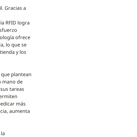
l. Gracias a
ía RFID logra
esfuerzo
ología ofrece
a, lo que se
tienda y los
s que plantean
en mano de
 sus tareas
permiten
dedicar más
ancia, aumenta
 la