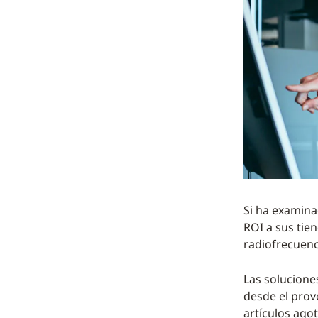
Si ha examina
ROI a sus tie
radiofrecuenc
Las solucione
desde el prove
artículos ago