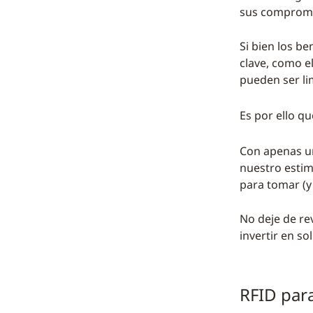
sus compromis
Si bien los b
clave, como e
pueden ser li
Es por ello q
Con apenas un
nuestro estim
para tomar (y 
No deje de re
invertir en so
RFID para