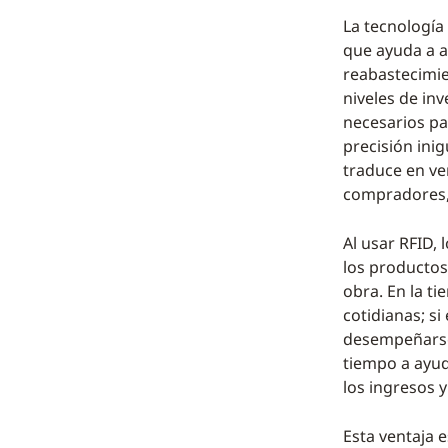
La tecnología
que ayuda a 
reabastecimie
niveles de in
necesarios pa
precisión inig
traduce en ven
compradores, 
Al usar RFID, 
los productos
obra. En la t
cotidianas; s
desempeñarse 
tiempo a ayuda
los ingresos 
Esta ventaja e