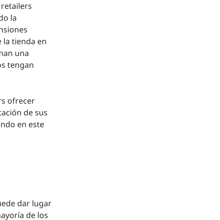
retailers
do la
ensiones
 la tienda en
aman una
os tengan
rs ofrecer
tación de sus
ando en este
uede dar lugar
ayoría de los