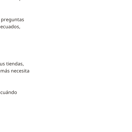
a preguntas
adecuados,
us tiendas,
 más necesita
y cuándo