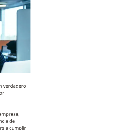
un verdadero
or
 empresa,
ncia de
rs a cumplir