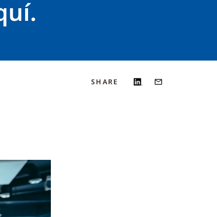
quí.
SHARE