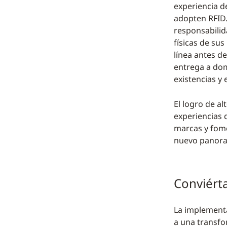
experiencia d
adopten RFID.
responsabilid
físicas de sus
línea antes d
entrega a dom
existencias y 
El logro de al
experiencias 
marcas y fome
nuevo panor
Conviért
La implementa
a una transfo