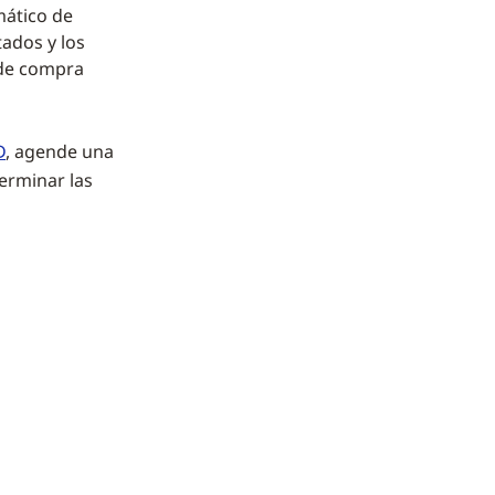
mático de
tados y los
 de compra
D
, agende una
erminar las