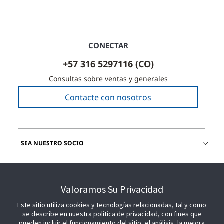
CONECTAR
+57 316 5297116 (CO)
Consultas sobre ventas y generales
Contacte con nosotros
SEA NUESTRO SOCIO
ÚNETE A NOSOTROS
Valoramos Su Privacidad
Este sitio utiliza cookies y tecnologías relacionadas, tal y como
se describe en nuestra política de privacidad, con fines que
pueden incluir el funcionamiento del sitio, el análisis, la mejora