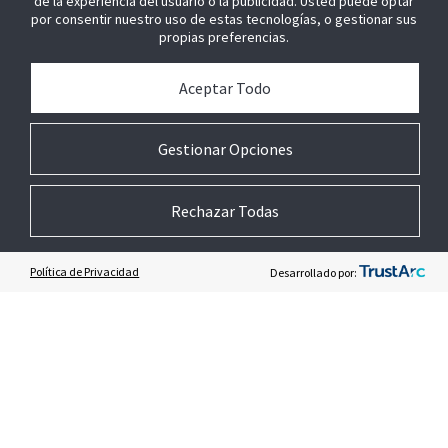
de la experiencia del usuario o la publicidad. Usted puede optar
por consentir nuestro uso de estas tecnologías, o gestionar sus
+57 316 5297116 (CO)
propias preferencias.
Consultas sobre ventas y generales
Aceptar Todo
Contacte con nosotros
Gestionar Opciones
SEA NUESTRO SOCIO
Rechazar Todas
ÚNETE A NOSOTROS
Política de Privacidad
Desarrollado por: