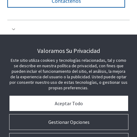
Contáctenos
COLABORE CON NOSOTROS
Valoramos Su Privacidad
Este sitio utiliza cookies y tecnologías relacionadas, tal y como
ÚNETE A NOSOTROS
se describe en nuestra política de privacidad, con fines que
pueden incluir el funcionamiento del sitio, el análisis, la mejora
de la experiencia del usuario o la publicidad. Usted puede optar
por consentir nuestro uso de estas tecnologías, o gestionar sus
propias preferencias.
Aceptar Todo
Gestionar Opciones