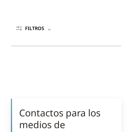
FILTROS
No
hay
resultados
para
Contactos para los
undefined
medios de