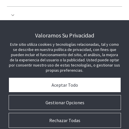
COLABORE CON NOSOTROS
Valoramos Su Privacidad
Este sitio utiliza cookies y tecnologías relacionadas, tal y como
ÚNETE A NOSOTROS
se describe en nuestra política de privacidad, con fines que
pueden incluir el funcionamiento del sitio, el análisis, la mejora
de la experiencia del usuario o la publicidad. Usted puede optar
por consentir nuestro uso de estas tecnologías, o gestionar sus
propias preferencias.
Aceptar Todo
Gestionar Opciones
Rechazar Todas
© 2026 Johnson Controls. Todos los derechos reservados.