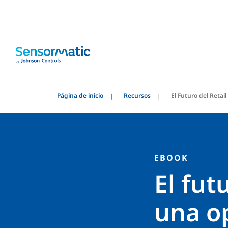
Página de inicio
Recursos
El Futuro del Retai
EBOOK
El fut
una o