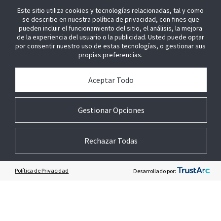
Contacte con nosotros para saber
Este sitio utiliza cookies y tecnologías relacionadas, tal y como
más sobre Traffic Insights
se describe en nuestra política de privacidad, con fines que
pueden incluir el funcionamiento del sitio, el análisis, la mejora
de la experiencia del usuario o la publicidad. Usted puede optar
por consentir nuestro uso de estas tecnologías, o gestionar sus
Solicitar llamada
propias preferencias.
Aceptar Todo
Gestionar Opciones
Rechazar Todas
CONTACTO
+34 91 954 58 60
Política de Privacidad
Desarrollado por:
Ventas y consultas generales
Contáctenos