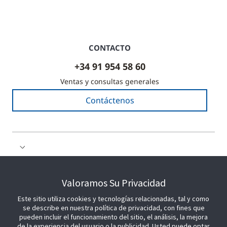
CONTACTO
+34 91 954 58 60
Ventas y consultas generales
Contáctenos
COLABORE CON NOSOTROS
Valoramos Su Privacidad
Este sitio utiliza cookies y tecnologías relacionadas, tal y como
ÚNETE A NOSOTROS
se describe en nuestra política de privacidad, con fines que
pueden incluir el funcionamiento del sitio, el análisis, la mejora
de la experiencia del usuario o la publicidad. Usted puede optar