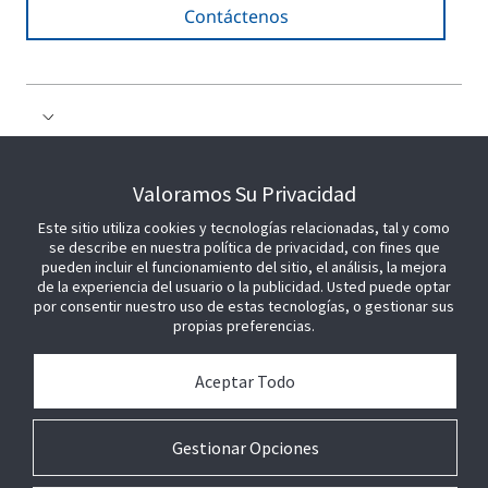
Contáctenos
COLABORE CON NOSOTROS
Valoramos Su Privacidad
Este sitio utiliza cookies y tecnologías relacionadas, tal y como
ÚNETE A NOSOTROS
se describe en nuestra política de privacidad, con fines que
pueden incluir el funcionamiento del sitio, el análisis, la mejora
de la experiencia del usuario o la publicidad. Usted puede optar
por consentir nuestro uso de estas tecnologías, o gestionar sus
propias preferencias.
Aceptar Todo
Gestionar Opciones