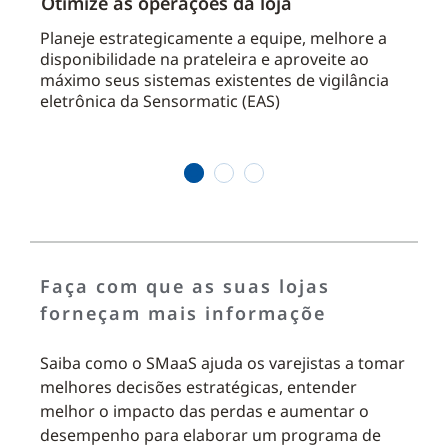
Otimize as operações da loja
Deci
Planeje estrategicamente a equipe, melhore a
Tome 
disponibilidade na prateleira e aproveite ao
ident
máximo seus sistemas existentes de vigilância
mapa
eletrônica da Sensormatic (EAS)
varej
1
2
3
Faça com que as suas lojas
forneçam mais informaçõe
Saiba como o SMaaS ajuda os varejistas a tomar
melhores decisões estratégicas, entender
melhor o impacto das perdas e aumentar o
desempenho para elaborar um programa de