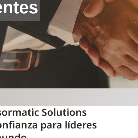
entes
sormatic Solutions
onfianza para líderes
 mundo.