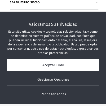
SEA NUESTRO SOCIO
ÚNETE A NOSOTROS
Valoramos Su Privacidad
Este sitio utiliza cookies y tecnologías relacionadas, tal y como
se describe en nuestra política de privacidad, con fines que
pueden incluir el funcionamiento del sitio, el análisis, la mejora
de la experiencia del usuario o la publicidad. Usted puede optar
por consentir nuestro uso de estas tecnologías, o gestionar sus
propias preferencias.
Aceptar Todo
Gestionar Opciones
Rechazar Todas
© 2026 Johnson Controls. Todos los derechos reservados.
Legal
Ajustes de
Términos
Preferencias