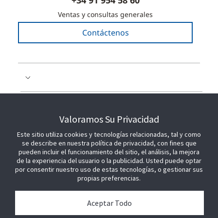
Ventas y consultas generales
Contáctenos
COLABORE CON NOSOTROS
Valoramos Su Privacidad
Este sitio utiliza cookies y tecnologías relacionadas, tal y como
ÚNETE A NOSOTROS
se describe en nuestra política de privacidad, con fines que
pueden incluir el funcionamiento del sitio, el análisis, la mejora
de la experiencia del usuario o la publicidad. Usted puede optar
por consentir nuestro uso de estas tecnologías, o gestionar sus
propias preferencias.
Aceptar Todo