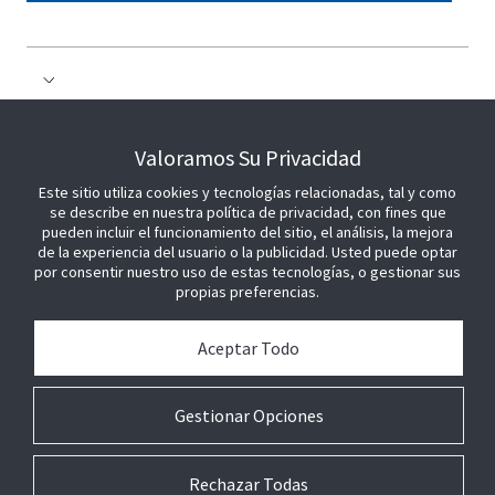
COLABORE CON NOSOTROS
Valoramos Su Privacidad
Este sitio utiliza cookies y tecnologías relacionadas, tal y como
ÚNETE A NOSOTROS
se describe en nuestra política de privacidad, con fines que
pueden incluir el funcionamiento del sitio, el análisis, la mejora
de la experiencia del usuario o la publicidad. Usted puede optar
por consentir nuestro uso de estas tecnologías, o gestionar sus
propias preferencias.
Aceptar Todo
Gestionar Opciones
Rechazar Todas