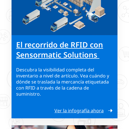
El recorrido de RFID con
Sensormatic Solutions
Descubra la visibilidad completa del
inventario a nivel de artículo. Vea cuándo y
dónde se traslada la mercancía etiquetada
con RFID a través de la cadena de
suministro.
Ver la infografía ahora