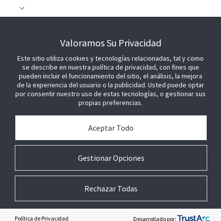
COLABORE CON NOSOTROS
Valoramos Su Privacidad
Este sitio utiliza cookies y tecnologías relacionadas, tal y como
ÚNETE A NOSOTROS
se describe en nuestra política de privacidad, con fines que
pueden incluir el funcionamiento del sitio, el análisis, la mejora
de la experiencia del usuario o la publicidad. Usted puede optar
por consentir nuestro uso de estas tecnologías, o gestionar sus
propias preferencias.
Aceptar Todo
Gestionar Opciones
Rechazar Todas
© 2026 Johnson Controls. Todos los derechos reservados.
Nota legal
Ajustes de privacidad
Preferencias sobre cookies
Política de Privacidad
Desarrollado por: