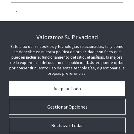
COLABORE CON NOSOTROS
Valoramos Su Privacidad
Este sitio utiliza cookies y tecnologías relacionadas, tal y como
ÚNETE A NOSOTROS
se describe en nuestra política de privacidad, con fines que
pueden incluir el funcionamiento del sitio, el análisis, la mejora
de la experiencia del usuario o la publicidad. Usted puede optar
por consentir nuestro uso de estas tecnologías, o gestionar sus
propias preferencias.
Aceptar Todo
Gestionar Opciones
Rechazar Todas
© 2026 Johnson Controls. Todos los derechos reservados.