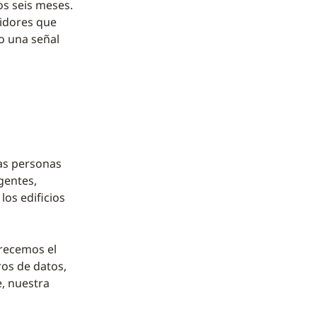
os seis meses.
midores que
o una señal
las personas
gentes,
los edificios
frecemos el
ros de datos,
e, nuestra