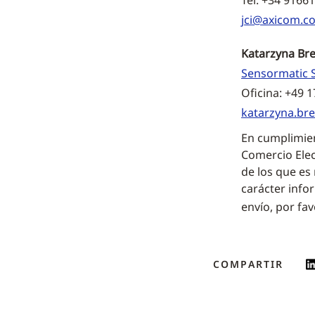
Tel: +34 9166
jci@axicom.c
Katarzyna Br
Sensormatic S
Oficina: +49 
katarzyna.br
En cumplimient
Comercio Elec
de los que es
carácter info
envío, por fa
COMPARTIR