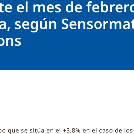
te el mes de febrer
a, según Sensormat
ons
o que se sitúa en el +3,8% en el caso de los