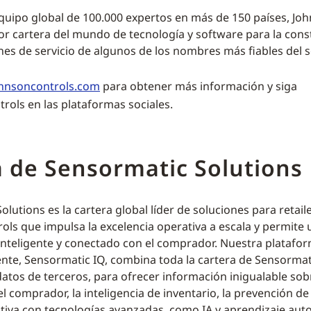
quipo global de 100.000 expertos en más de 150 países, Jo
or cartera del mundo de tecnología y software para la const
es de servicio de algunos de los nombres más fiables del s
hnsoncontrols.com
para obtener más información y siga
ols en las plataformas sociales.
 de Sensormatic Solutions
lutions es la cartera global líder de soluciones para retail
ols que impulsa la excelencia operativa a escala y permite 
teligente y conectado con el comprador. Nuestra platafor
igente, Sensormatic IQ, combina toda la cartera de Sensormat
datos de terceros, para ofrecer información inigualable sob
l comprador, la inteligencia de inventario, la prevención de
ativa con tecnologías avanzadas, como IA y aprendizaje aut