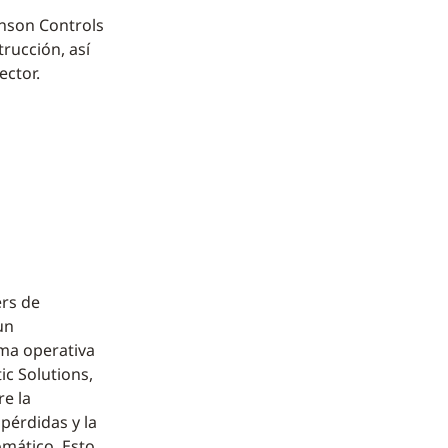
hnson Controls
rucción, así
ector.
ers de
un
ma operativa
ic Solutions,
re la
 pérdidas y la
omático. Esto