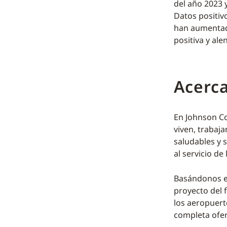
del año 2023 
Datos positiv
han aumentado
positiva y ale
Acerca
En Johnson Co
viven, trabaja
saludables y s
al servicio de
Basándonos en
proyecto del 
los aeropuerto
completa ofert