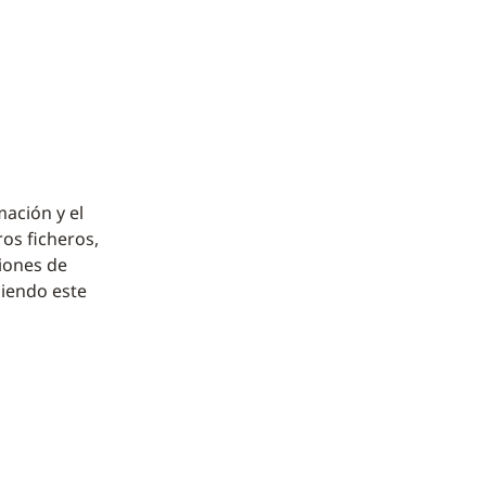
mación y el
os ficheros,
iones de
biendo este