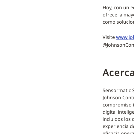
Hoy, con un e
ofrece la may
como solucion
Visite
www.jo
@JohnsonContr
Acerca
Sensormatic So
Johnson Contr
compromiso in
digital intel
incluidos los 
experiencia de
eficacia oper