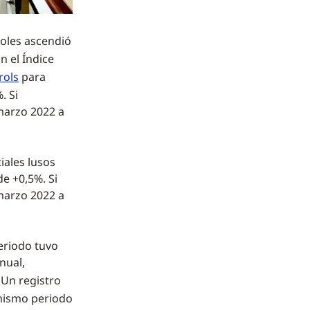
ñoles ascendió
n el Índice
rols
para
. Si
marzo 2022 a
iales lusos
e +0,5%. Si
marzo 2022 a
eriodo tuvo
nual,
. Un registro
 mismo periodo