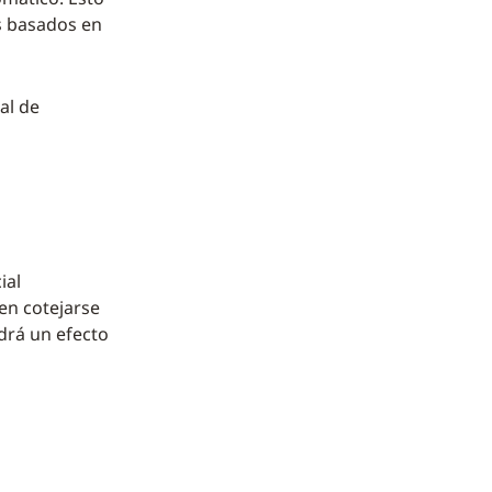
os basados en
al de
ial
en cotejarse
ndrá un efecto