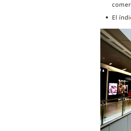
comerc
El índ