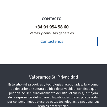
CONTACTO
+34 91 954 58 60
Ventas y consultas generales
Contáctenos
COLABORE CON NOSOTROS
Valoramos Su Privacidad
Este sitio utiliza cookies y tecnologías relacionadas, tal y como
ÚNETE A NOSOTROS
se describe en nuestra política de privacidad, con fines que
pueden incluir el funcionamiento del sitio, el análisis, la mejora
de la experiencia del usuario o la publicidad. Usted puede optar
por consentir nuestro uso de estas tecnologías, o gestionar sus
propias preferencias.