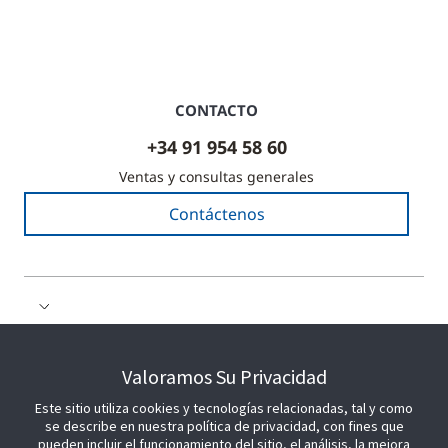
CONTACTO
+34 91 954 58 60
Ventas y consultas generales
Contáctenos
COLABORE CON NOSOTROS
Valoramos Su Privacidad
Este sitio utiliza cookies y tecnologías relacionadas, tal y como
ÚNETE A NOSOTROS
se describe en nuestra política de privacidad, con fines que
pueden incluir el funcionamiento del sitio, el análisis, la mejora