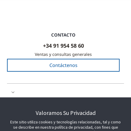
CONTACTO
+34 91 954 58 60
Ventas y consultas generales
Contáctenos
COLABORE CON NOSOTROS
Valoramos Su Privacidad
Este sitio utiliza cookies y tecnologías relacionadas, tal y como
ÚNETE A NOSOTROS
se describe en nuestra política de privacidad, con fines que