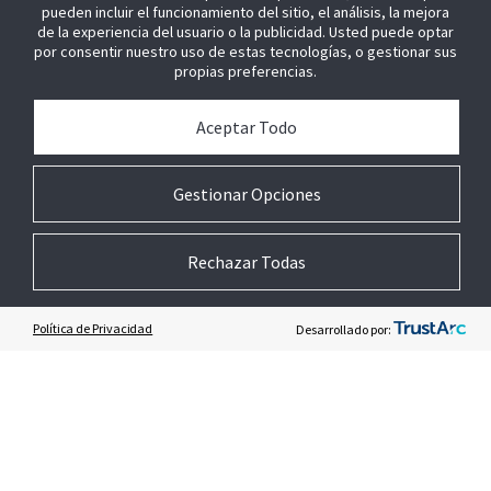
pueden incluir el funcionamiento del sitio, el análisis, la mejora
de la experiencia del usuario o la publicidad. Usted puede optar
por consentir nuestro uso de estas tecnologías, o gestionar sus
propias preferencias.
CONTACTO
Aceptar Todo
+34 91 954 58 60
Ventas y consultas generales
Gestionar Opciones
Contáctenos
Rechazar Todas
Política de Privacidad
Desarrollado por:
COLABORE CON NOSOTROS
ÚNETE A NOSOTROS