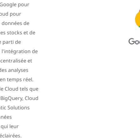
à Google pour
loud pour
de données de
des stocks et de
 parti de
l'intégration de
centralisée et
des analyses
 en temps réel.
le Cloud tels que
 BigQuery, Cloud
tic Solutions
nnées
 qui leur
clairées.