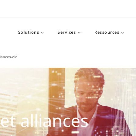
Solutions
Services
Ressources
iances-old
et alliances