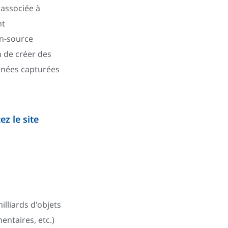
 associée à
nt
n-source
n de créer des
onnées capturées
z le site
illiards d'objets
entaires, etc.)