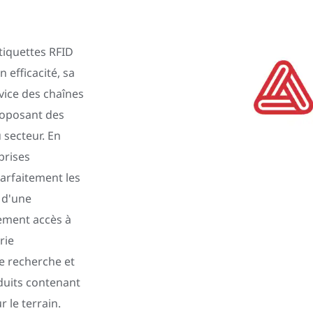
tiquettes RFID
efficacité, sa
rvice des chaînes
roposant des
 secteur. En
prises
parfaitement les
 d'une
lement accès à
rie
e recherche et
oduits contenant
r le terrain.