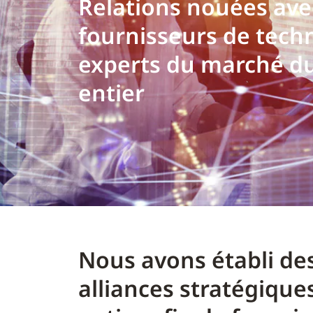
Relations nouées ave
fournisseurs de techn
experts du marché 
entier
Nous avons établi des
alliances stratégiqu