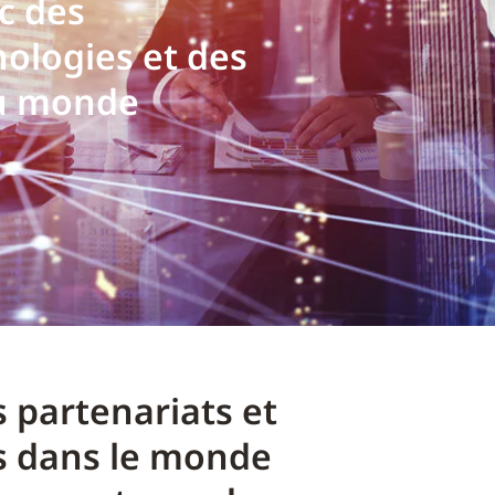
c des
ologies et des
du monde
 partenariats et
es dans le monde