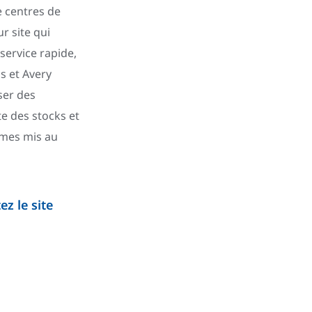
 centres de
r site qui
service rapide,
s et Avery
ser des
te des stocks et
mmes mis au
z le site