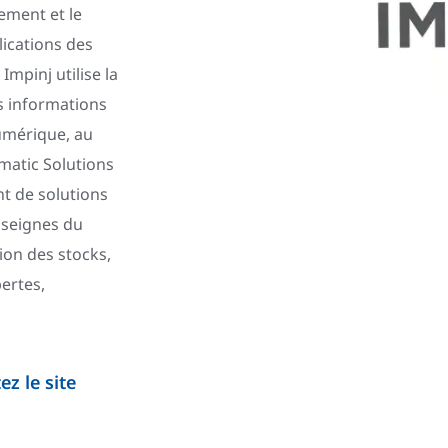
cement et le
lications des
mpinj utilise la
s informations
umérique, au
rmatic Solutions
t de solutions
nseignes du
ion des stocks,
ertes,
z le site