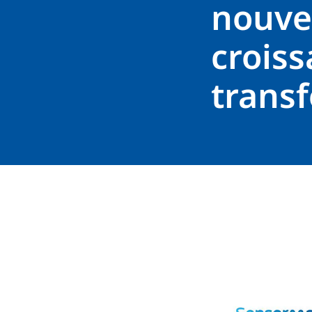
nouvel
croiss
trans