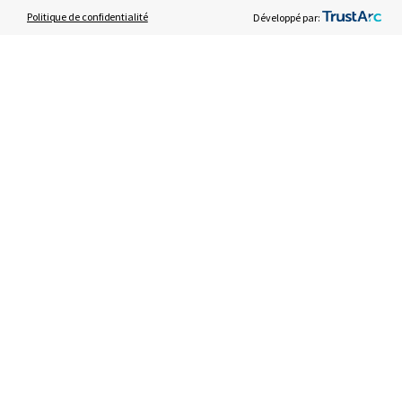
JOIGNEZ-VOUS À NOUS
Politique de confidentialité
Développé par:
OBTENIR DE L'AIDE
© 2026 Johnson Controls. Tous droits réservés .
Informations
Paramètres de
Termes
Préférences
juridiques
sécurité
techniques
de cookies