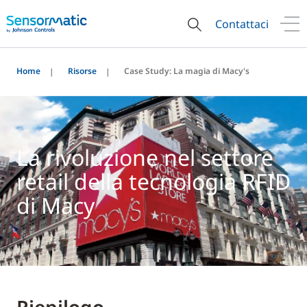
Contattaci
Home
Risorse
Case Study: La magia di Macy's
La rivoluzione nel settore
retail della tecnologia RFID
di Macy