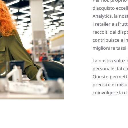
Per noi, proprio 
d'acquisto ecce
Analytics, la nos
i retailer a sfru
raccolti dai dis
contribuisce a i
migliorare tassi 
La nostra soluzi
personale dal co
Questo permette 
precisi e di misu
coinvolgere la cl