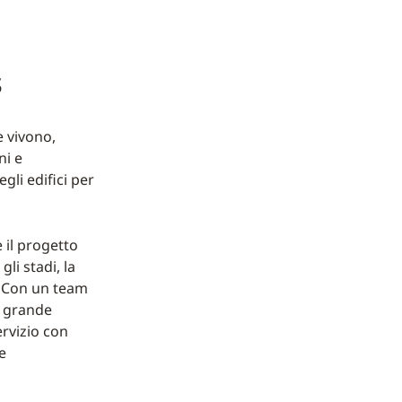
s
e vivono,
ni e
gli edifici per
 il progetto
gli stadi, la
. Con un team
ù grande
ervizio con
e