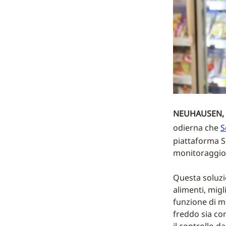
NEUHAUSEN, 
odierna che
S
piattaforma Se
monitoraggio 
Questa soluzio
alimenti, migl
funzione di m
freddo sia con