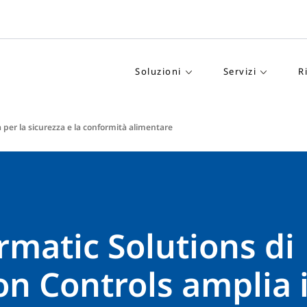
Soluzioni
Servizi
R
 per la sicurezza e la conformità alimentare
matic Solutions di
n Controls amplia i