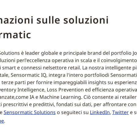
azioni sulle soluzioni
rmatic
olutions è leader globale e principale brand del portfolio 
luzioni perl'eccellenza operativa in scala e il coinvolgimento
i smart e connessi nelsettore retail. La nostra intelligente 
tale, Sensormatic IQ, integra l'intero portfoliodi Sensormat
i terze parti per fornire impareggiabili insights su esperienz
ventory Intelligence, Loss Prevention ed efficienza operativ
anzate,come IA e Machine Learning. Ciò consente ai retailer 
i prescrittivi e predittivi, fondati sui dati, per affrontare con
te
Sensormatic Solutions
o seguiteci su
LinkedIn
,
Twitter
e s
be
.