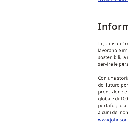
Inform
In Johnson Con
lavorano e imp
sostenibili, l
servire le pers
Con una storia
del futuro per 
produzione e 
globale di 100
portafoglio al
alcuni dei nomi
www.johnson