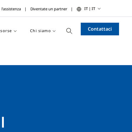
IT | IT
l'assistenza
Diventate un partner
Contattaci
isorse
Chi siamo
l