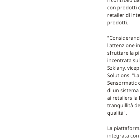
il controllo d
con prodotti d
retailer di in
prodotti.
"Considerando
l'attenzione i
sfruttare la p
incentrata su
Szklany, vice
Solutions. "La
Sensormatic ci
di un sistema
ai retailers l
tranquillità d
qualità".
La piattaforma
integrata con