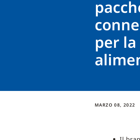
pacche
conne
per la
alime
MARZO 08, 2022
Il bra