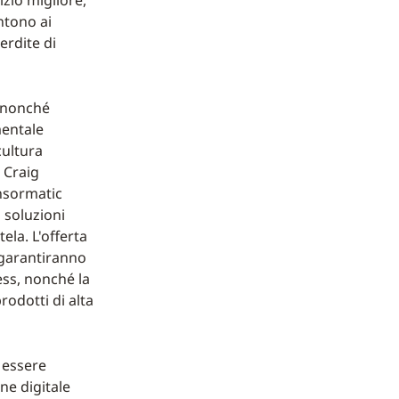
izio migliore,
ntono ai
erdite di
, nonché
mentale
cultura
 Craig
ensormatic
i soluzioni
ela. L'offerta
 garantiranno
ness, nonché la
rodotti di alta
 essere
ne digitale