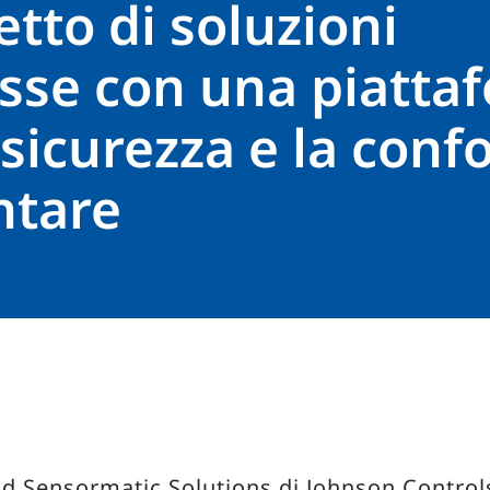
tto di soluzioni
sse con una piatta
 sicurezza e la conf
ntare
nd Sensormatic Solutions di Johnson Controls