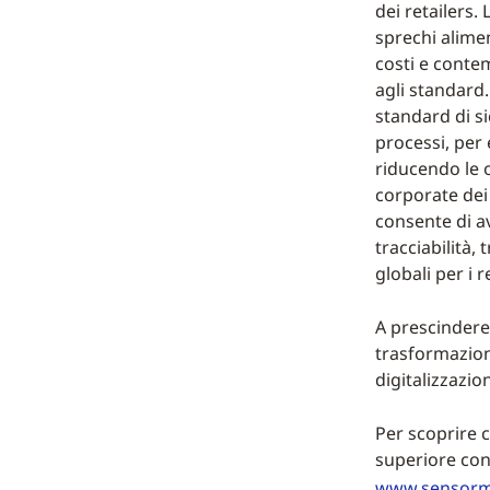
dei retailers.
sprechi alime
costi e conte
agli standard
standard di s
processi, per
riducendo le o
corporate dei 
consente di a
tracciabilità,
globali per i r
A prescindere 
trasformazion
digitalizzazio
Per scoprire 
superiore con
www.sensorma