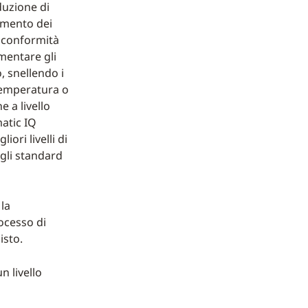
duzione di
timento dei
 conformità
mentare gli
, snellendo i
 temperatura o
e a livello
matic IQ
ri livelli di
agli standard
 la
ocesso di
isto.
n livello