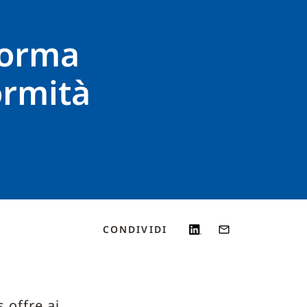
forma
ormità
CONDIVIDI
 offre ai