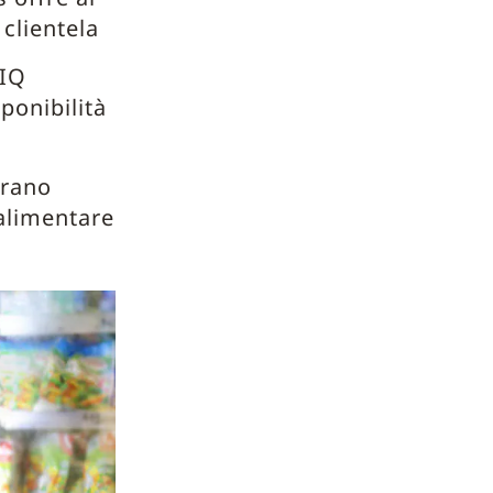
 clientela
 IQ
sponibilità
erano
alimentare