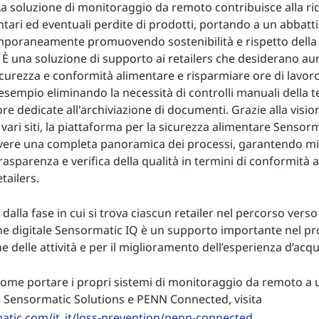
 La soluzione di monitoraggio da remoto contribuisce alla ri
ntari ed eventuali perdite di prodotti, portando a un abbat
mporaneamente promuovendo sostenibilità e rispetto della
. È una soluzione di supporto ai retailers che desiderano au
icurezza e conformità alimentare e risparmiare ore di lavoro
 esempio eliminando la necessità di controlli manuali della
re dedicate all'archiviazione di documenti. Grazie alla vision
vari siti, la piattaforma per la sicurezza alimentare Sensor
vere una completa panoramica dei processi, garantendo miglio
 trasparenza e verifica della qualità in termini di conformità 
etailers.
dalla fase in cui si trova ciascun retailer nel percorso verso
e digitale Sensormatic IQ è un supporto importante nel pr
ne delle attività e per il miglioramento dell’esperienza d’acqu
come portare i propri sistemi di monitoraggio da remoto a u
 Sensormatic Solutions e PENN Connected, visita
tic.com/it_it/loss-prevention/penn-connected
.