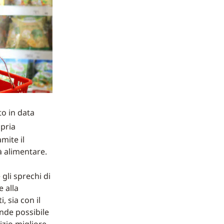
o in data
opria
mite il
à alimentare.
gli sprechi di
 alla
 sia con il
ende possibile