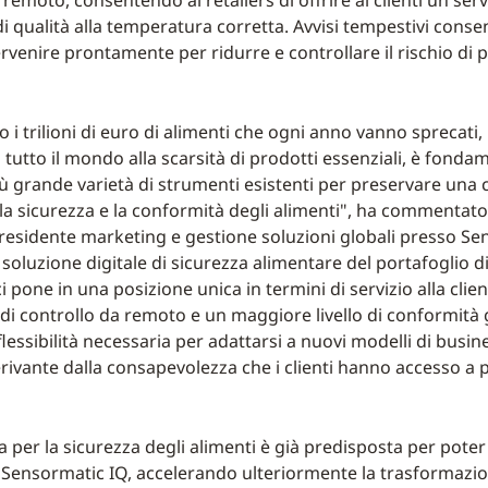
a remoto, consentendo ai retailers di offrire ai clienti un serv
i qualità alla temperatura corretta. Avvisi tempestivi conse
tervenire prontamente per ridurre e controllare il rischio di p
 i trilioni di euro di alimenti che ogni anno vanno sprecati
n tutto il mondo alla scarsità di prodotti essenziali, è fonda
iù grande varietà di strumenti esistenti per preservare una 
lla sicurezza e la conformità degli alimenti", ha commentato
presidente marketing e gestione soluzioni globali presso S
 soluzione digitale di sicurezza alimentare del portafoglio d
 pone in una posizione unica in termini di servizio alla client
 di controllo da remoto e un maggiore livello di conformità
a flessibilità necessaria per adattarsi a nuovi modelli di busi
erivante dalla consapevolezza che i clienti hanno accesso a p
 per la sicurezza degli alimenti è già predisposta per poter
 Sensormatic IQ, accelerando ulteriormente la trasformazio