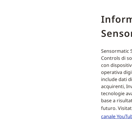
Inform
Senso
Sensormatic S
Controls di so
con dispositiv
operativa digi
include dati d
acquirenti, In
tecnologie av
base a risultat
futuro. Visita
canale YouTu