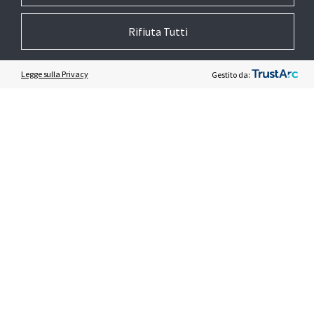
COLLABORA CON NOI
Rifiuta Tutti
UFFICIO STAMPA
Legge sulla Privacy
Gestito da:
LAVORA CON NOI
CHIEDI SUPPORTO