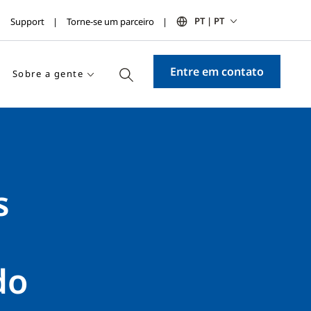
PT | PT
Support
Torne-se um parceiro
Entre em contato
Sobre a gente
s
do