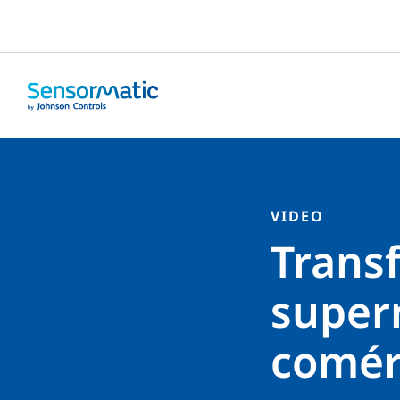
VIDEO
Trans
super
comérc