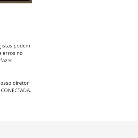
ojistas podem
e erros no
 fazer
nosso diretor
SE CONECTADA.