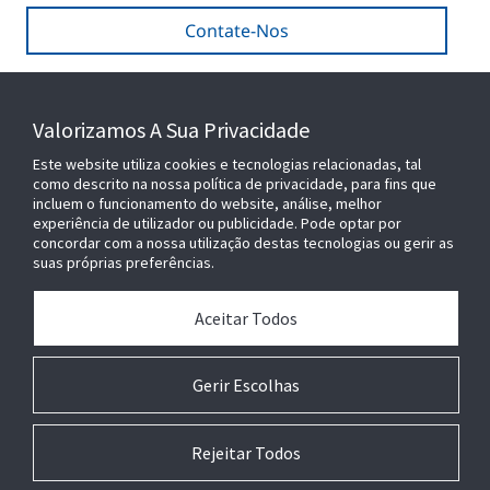
Contate-Nos
Valorizamos A Sua Privacidade
SEJA NOSSO PARCEIRO
Este website utiliza cookies e tecnologias relacionadas, tal
como descrito na nossa política de privacidade, para fins que
incluem o funcionamento do website, análise, melhor
experiência de utilizador ou publicidade. Pode optar por
concordar com a nossa utilização destas tecnologias ou gerir as
suas próprias preferências.
Aceitar Todos
Gerir Escolhas
Rejeitar Todos
© 2026 Johnson Controls. Todos os direitos reservados.