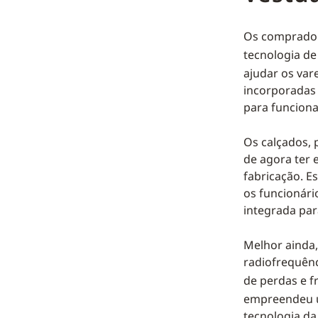
Os comprador
tecnologia de
ajudar os var
incorporadas
para funciona
Os calçados, 
de agora ter 
fabricação. E
os funcionári
integrada pa
Melhor ainda,
radiofrequênc
de perdas e f
empreendeu u
tecnologia da