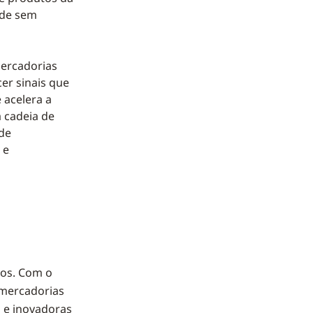
ade sem
mercadorias
er sinais que
 acelera a
 cadeia de
 de
 e
dos. Com o
 mercadorias
s e inovadoras