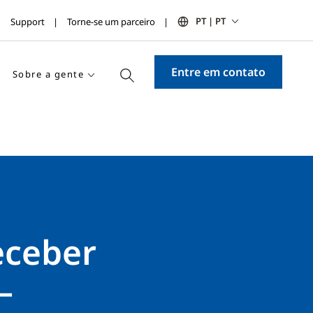
PT | PT
Support
Torne-se um parceiro
Entre em contato
Sobre a gente
eceber
—