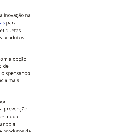
a inovação na
das
para
 etiquetas
s produtos
 com a opção
o de
s, dispensando
ncia mais
por
da prevenção
o de moda
sando a
de produtos da