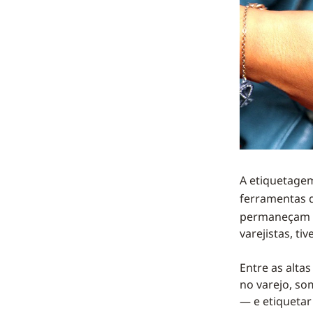
A etiquetage
ferramentas d
permaneçam b
varejistas, t
Entre as alta
no varejo, so
— e etiqueta