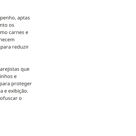
mpenho, aptas
anto os
omo carnes e
ornecem
 para reduzir
arejistas que
inhos e
 para proteger
a e exibição.
 ofuscar o