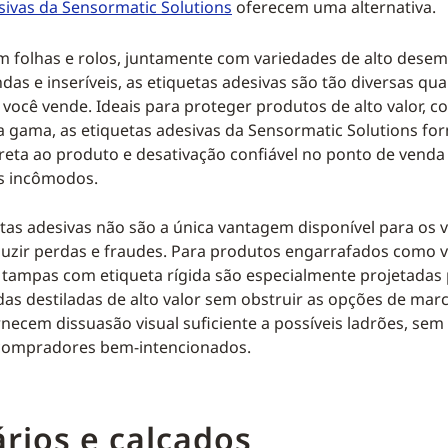
sivas da Sensormatic Solutions
oferecem uma alternativa.
m folhas e rolos, juntamente com variedades de alto dese
das e inseríveis, as etiquetas adesivas são tão diversas qu
você vende. Ideais para proteger produtos de alto valor, c
ta gama, as etiquetas adesivas da Sensormatic Solutions f
reta ao produto e desativação confiável no ponto de venda
es incômodos.
tas adesivas não são a única vantagem disponível para os v
uzir perdas e fraudes. Para produtos engarrafados como v
s tampas com etiqueta rígida são especialmente projetadas
das destiladas de alto valor sem obstruir as opções de marc
necem dissuasão visual suficiente a possíveis ladrões, sem
compradores bem-intencionados.
rios e calçados