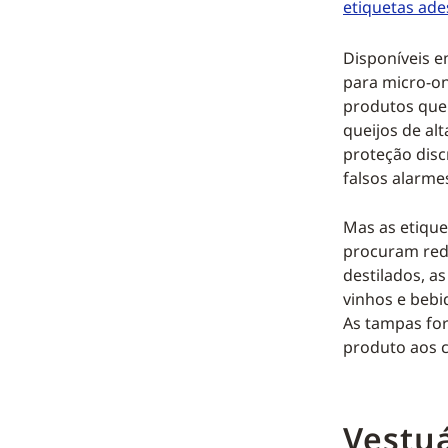
etiquetas ade
Disponíveis e
para micro-on
produtos que 
queijos de al
proteção disc
falsos alarm
Mas as etique
procuram red
destilados, a
vinhos e bebi
As tampas for
produto aos 
Vestuá