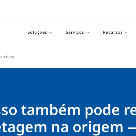
Soluções
Serviços
Recursos
als Blog
isso também pode r
etagem na origem 