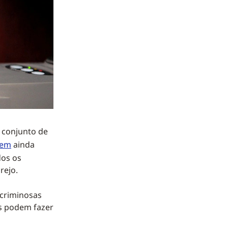
 conjunto de
gem
ainda
dos os
rejo.
 criminosas
as podem fazer