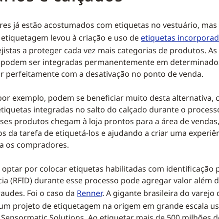
es já estão acostumados com etiquetas no vestuário, mas 
 etiquetagem levou à criação e uso de
etiquetas incorpora
ejistas a proteger cada vez mais categorias de produtos. As
 podem ser integradas permanentemente em determinado
r perfeitamente com a desativação no ponto de venda.
por exemplo, podem se beneficiar muito desta alternativa,
etiquetas integradas no salto do calçado durante o process
sses produtos chegam à loja prontos para a área de venda
os da tarefa de etiquetá-los e ajudando a criar uma experiê
ra os compradores.
 optar por colocar etiquetas habilitadas com identificação 
ia (RFID) durante esse processo pode agregar valor além 
raudes. Foi o caso da
Renner
. A gigante brasileira do varej
m projeto de etiquetagem na origem em grande escala u
 Sensormatic Solutions. Ao etiquetar mais de 500 milhões 