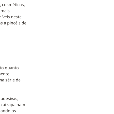
, cosméticos,
 mais
íveis neste
s a pincéis de
nto quanto
mente
a série de
 adesivas,
ão atrapalham
dando os