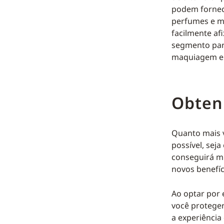
podem fornec
perfumes e mu
facilmente a
segmento para
maquiagem e 
Obten
Quanto mais v
possível, sej
conseguirá m
novos benefíc
Ao optar por 
você proteger
a experiência