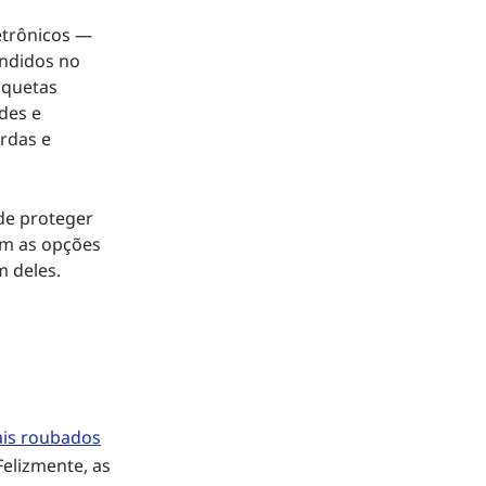
etrônicos —
endidos no
iquetas
ndes e
rdas e
 de proteger
om as opções
m deles.
ais roubados
Felizmente, as