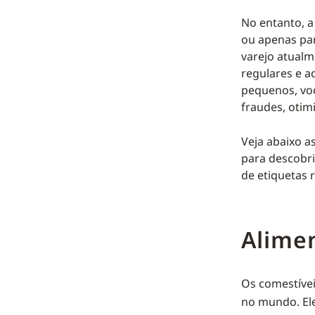
No entanto, a
ou apenas par
varejo atualm
regulares e a
pequenos, voc
fraudes, otimi
Veja abaixo a
para descobri
de etiquetas 
Alime
Os comestívei
no mundo. Ele