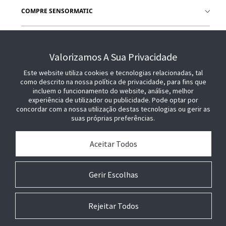
COMPRE SENSORMATIC
JUNTE-SE A NÓS
Valorizamos A Sua Privacidade
Este website utiliza cookies e tecnologias relacionadas, tal
como descrito na nossa política de privacidade, para fins que
incluem o funcionamento do website, análise, melhor
experiência de utilizador ou publicidade. Pode optar por
concordar com a nossa utilização destas tecnologias ou gerir as
suas próprias preferências.
Aceitar Todos
Gerir Escolhas
Rejeitar Todos
© 2026 Johnson Controls. Todos os direitos reservados.
Jurídico
Configurações de
Termos
Preferências