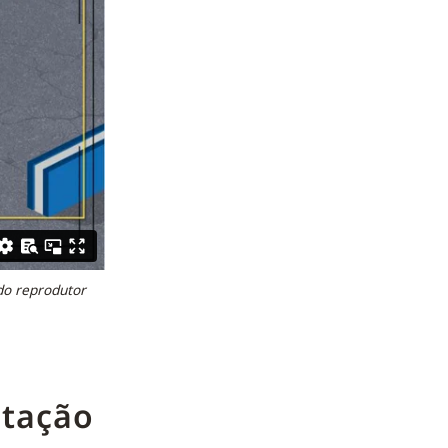
 do reprodutor
ntação