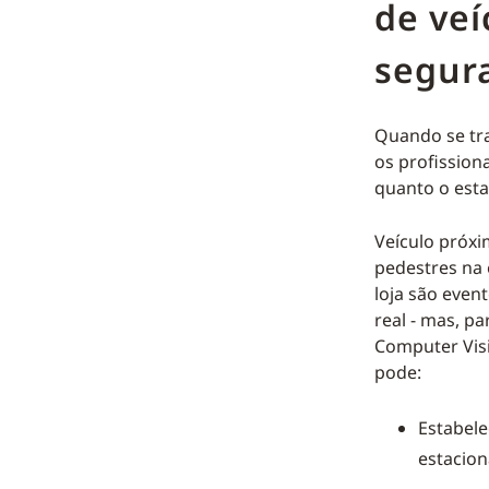
de veí
segura
Quando se tra
os profission
quanto o esta
Veículo próxi
pedestres na 
loja são even
real - mas, pa
Computer Visi
pode:
Estabele
estacio