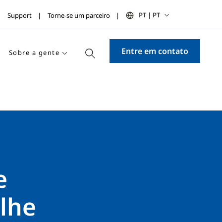
PT | PT
Support
Torne-se um parceiro
Entre em contato
Sobre a gente
e
 lhe