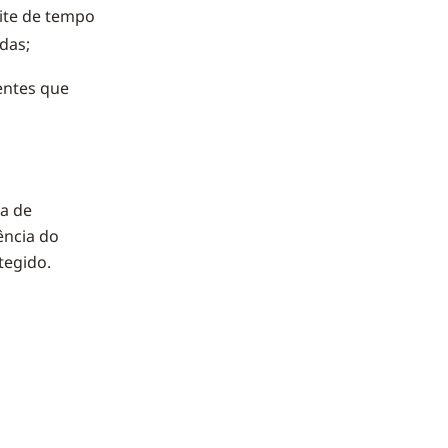
ite de tempo
das;
entes que
ia de
ência do
tegido.