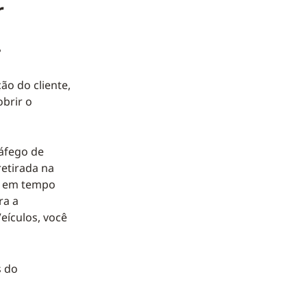
r
.
ão do cliente,
brir o
áfego de
retirada na
er em tempo
ra a
eículos, você
s do